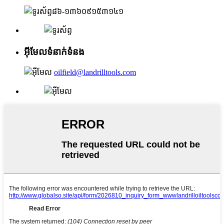
៨៦-១៣៦០៩១៥៣១៤១
អ៊ីមែលទំនាក់ទំនង
oilfield@landrilltools.com