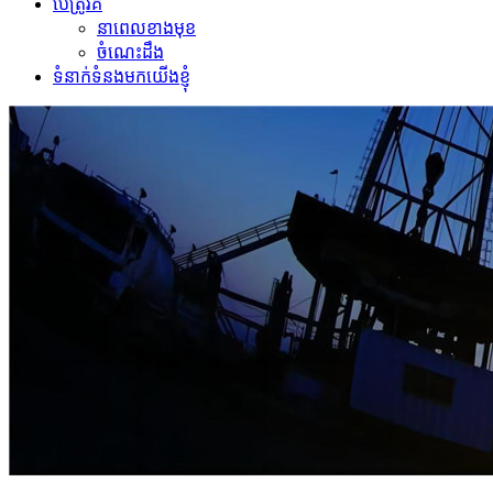
ប៉េត្រូវីគី
នាពេលខាងមុខ
ចំណេះដឹង
ទំនាក់ទំនងមកយើងខ្ញុំ