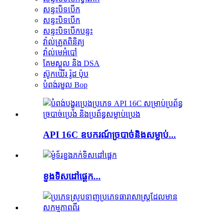
សន្ទះបិទបើក
សន្ទះបិទបើក
សន្ទះបិទបើកបន្ទះ
វ៉ាល់ត្រួតពិនិត្យ
វ៉ាល់មេអំបៅ
គែមស្ពូល និង DSA
ស៊ូកឃើរ រ៉ូដ ប៉ុប
បំពង់​រមួល Bop
API 16C ឧបករណ៍​ច្របាច់​និង​សម្លាប់...
ខួងទិសដៅផ្ដេក...