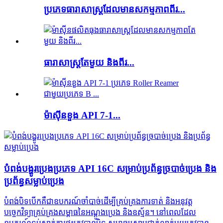
ប្រភេទ​ធារាសាស្ត្រ​ដែល​មាន​សកម្មភាព​ពីរ...
ធារាសាស្ត្រតែមួយ និងពីរ...
ម៉ាស៊ីនខួង API 7-1...
បំពង់​បង្ហូរ​ប្រេង​ប្រភេទ API 16C សម្រាប់​ប្រព័ន្ធ​ច្របាច់​ប្រេង និង​
ប្រព័ន្ធ​សម្លាប់​ប្រេង
បំពង់​បិទ​បើក​គឺជា​ឧបករណ៍​ចាំបាច់​ដើម្បី​គ្រប់គ្រង​ការ​ទាត់ និង​អនុវត្ត​
បច្ចេកវិទ្យា​គ្រប់គ្រង​សម្ពាធ​នៃ​អណ្តូង​ប្រេង និង​ឧស្ម័ន។ នៅពេល​ដែល​