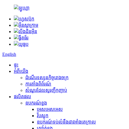
English
ផ្ទះ
អំពីយើង
ដំណើរទស្សនកិច្ចរោងចក្រ
ការតាំងពិព័រណ៍
សំណួរដែលសួរញឹកញាប់
ផលិតផល
ឧបករណ៍ខួង
អេសអេសអេស
វីបស្តុក
ឧបករណ៍​ទប់លំនឹង​ដាវ​អាំងតេក្រាល
ក្រវ៉ាត់ខួង