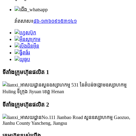
វ៉ាតសាស៖
៨៦-១៣៦០៩១៥៣១៤១
ទីតាំងក្រុមហ៊ុនផលិត 1
សួនឧស្សាហកម្ម 531 នៃតំបន់ចង្កោមឧស្សាហកម្ម
Huling ទីក្រុង Jiyuan ខេត្ត Henan
ទីតាំងក្រុមហ៊ុនផលិត 2
No.111 Jianbao Road សួនឧស្សាហកម្ម Gaozuo,
Jianhu County Yancheng, Jiangsu
ក្រុមហ៊ុនរបស់យើង