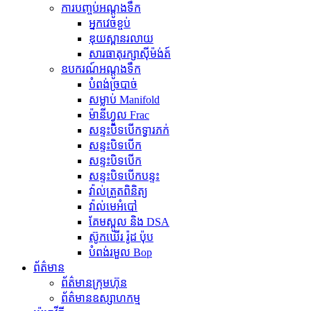
ការបញ្ចប់អណ្តូងទឹក
អ្នកវេចខ្ចប់
ឌុយស្ពានរលាយ
សារធាតុ​រក្សា​ស៊ីម៉ង់ត៍
ឧបករណ៍​អណ្តូង​ទឹក
បំពង់​ច្របាច់​
សម្លាប់ Manifold
ម៉ានីហ្វូល Frac
សន្ទះបិទបើកទ្វារភក់
សន្ទះបិទបើក
សន្ទះបិទបើក
សន្ទះបិទបើកបន្ទះ
វ៉ាល់ត្រួតពិនិត្យ
វ៉ាល់មេអំបៅ
គែមស្ពូល និង DSA
ស៊ូកឃើរ រ៉ូដ ប៉ុប
បំពង់​រមួល Bop
ព័ត៌មាន
ព័ត៌មានក្រុមហ៊ុន
ព័ត៌មានឧស្សាហកម្ម