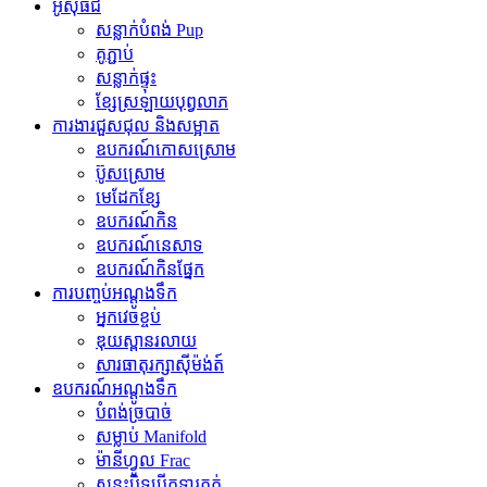
អូស៊ីធីជី
សន្លាក់បំពង់ Pup
គូ​ភ្ជាប់
សន្លាក់ផ្ទុះ
ខ្សែស្រឡាយបុព្វលាភ
ការងារជួសជុល និងសម្អាត
ឧបករណ៍​កោស​ស្រោម
ប៊ូសស្រោម
មេដែកខ្សែ
ឧបករណ៍កិន
ឧបករណ៍នេសាទ
ឧបករណ៍កិនផ្នែក
ការបញ្ចប់អណ្តូងទឹក
អ្នកវេចខ្ចប់
ឌុយស្ពានរលាយ
សារធាតុ​រក្សា​ស៊ីម៉ង់ត៍
ឧបករណ៍​អណ្តូង​ទឹក
បំពង់​ច្របាច់​
សម្លាប់ Manifold
ម៉ានីហ្វូល Frac
សន្ទះបិទបើកទ្វារភក់