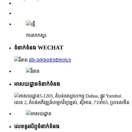
ការសាកសួរ
ទំនាក់ទំនង WECHAT
៨៦-១៣៦០៩១៥៣១៤១
អាសយដ្ឋានទំនាក់ទំនង
5-1203, តំបន់ឧស្សាហកម្ម Dahua, ផ្លូវ Yunshui
លេខ 2, តំបន់អភិវឌ្ឍន៍បច្ចេកវិទ្យាខ្ពស់, ស៊ីអាន, 710065, ប្រទេសចិន
លេខទូរស័ព្ទទំនាក់ទំនង