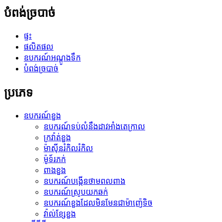
បំពង់​ច្របាច់​
ផ្ទះ
ផលិតផល
ឧបករណ៍​អណ្តូង​ទឹក
បំពង់​ច្របាច់​
ប្រភេទ
ឧបករណ៍ខួង
ឧបករណ៍​ទប់លំនឹង​ដាវ​អាំងតេក្រាល
ក្រវ៉ាត់ខួង
ម៉ាស៊ីន​រំកិល​រំកិល
ម៉ូទ័រភក់
ពាងខួង
ឧបករណ៍បង្កើនថាមពលពាង
ឧបករណ៍ស្រូបយកឆក់
ឧបករណ៍ខួងដែលមិនមែនជាម៉ាញ៉េទិច
វ៉ាល់ខ្សែខួង