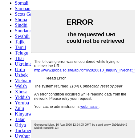
Somali
Samoan
Scots Gaelic
Shona
Sindhi
Sundanese
Swahili
Tajik
Tamil
Telugu
Thai
Ukrainian
Urdu
Uzbek
Vietnamese
Welsh
Xhosa
Yiddish
Yoruba
Zulu
Kinyarwanda
Tatar
Oriya
Turkmen
Uyghur