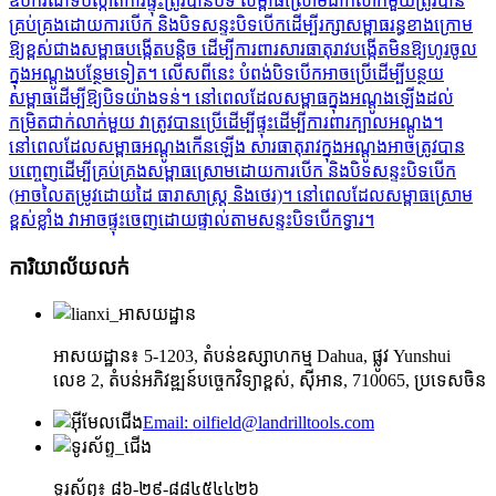
ឧបករណ៍​ទប់ស្កាត់​ការ​ផ្ទុះ​ត្រូវ​បាន​បិទ សម្ពាធ​ស្រោម​ជាក់លាក់​មួយ​ត្រូវ​បាន​
គ្រប់គ្រង​ដោយ​ការ​បើក និង​បិទ​សន្ទះ​បិទបើក​ដើម្បី​រក្សា​សម្ពាធ​រន្ធ​ខាងក្រោម​
ឱ្យ​ខ្ពស់​ជាង​សម្ពាធ​បង្កើត​បន្តិច ដើម្បី​ការពារ​សារធាតុរាវ​បង្កើត​មិន​ឱ្យ​ហូរ​ចូល​
ក្នុង​អណ្តូង​បន្ថែម​ទៀត។ លើស​ពី​នេះ បំពង់​បិទ​បើក​អាច​ប្រើ​ដើម្បី​បន្ថយ​
សម្ពាធ​ដើម្បី​ឱ្យ​បិទ​យ៉ាង​ទន់។ នៅពេល​ដែល​សម្ពាធ​ក្នុង​អណ្តូង​ឡើង​ដល់​
កម្រិត​ជាក់លាក់​មួយ វា​ត្រូវ​បាន​ប្រើ​ដើម្បី​ផ្ទុះ​ដើម្បី​ការពារ​ក្បាល​អណ្តូង។
នៅពេល​ដែល​សម្ពាធ​អណ្តូង​កើនឡើង សារធាតុរាវ​ក្នុង​អណ្តូង​អាច​ត្រូវ​បាន​
បញ្ចេញ​ដើម្បី​គ្រប់គ្រង​សម្ពាធ​ស្រោម​ដោយ​ការ​បើក និង​បិទ​សន្ទះ​បិទបើក
(អាច​លៃតម្រូវ​ដោយ​ដៃ ធារាសាស្ត្រ និង​ថេរ)។ នៅពេល​ដែល​សម្ពាធ​ស្រោម​
ខ្ពស់​ខ្លាំង វា​អាច​ផ្ទុះ​ចេញ​ដោយ​ផ្ទាល់​តាម​សន្ទះ​បិទបើក​ទ្វារ។
ការិយាល័យលក់
អាសយដ្ឋាន៖ 5-1203, តំបន់ឧស្សាហកម្ម Dahua, ផ្លូវ Yunshui
លេខ 2, តំបន់អភិវឌ្ឍន៍បច្ចេកវិទ្យាខ្ពស់, ស៊ីអាន, 710065, ប្រទេសចិន
Email: oilfield@landrilltools.com
ទូរស័ព្ទ៖ ៨៦-២៩-៨៨៤៥៤៤២៦