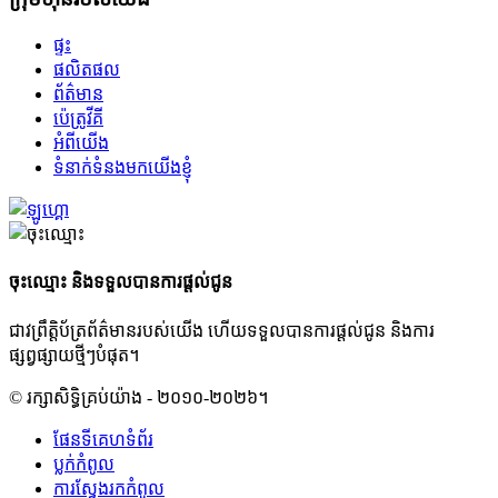
ផ្ទះ
ផលិតផល
ព័ត៌មាន
ប៉េត្រូវីគី
អំពីយើង
ទំនាក់ទំនងមកយើងខ្ញុំ
ចុះឈ្មោះ និងទទួលបានការផ្តល់ជូន
ជាវព្រឹត្តិប័ត្រព័ត៌មានរបស់យើង ហើយទទួលបានការផ្តល់ជូន និងការ
ផ្សព្វផ្សាយថ្មីៗបំផុត។
© រក្សាសិទ្ធិគ្រប់យ៉ាង - ២០១០-២០២៦។
ផែនទីគេហទំព័រ
ប្លក់​កំពូល
ការស្វែងរកកំពូល