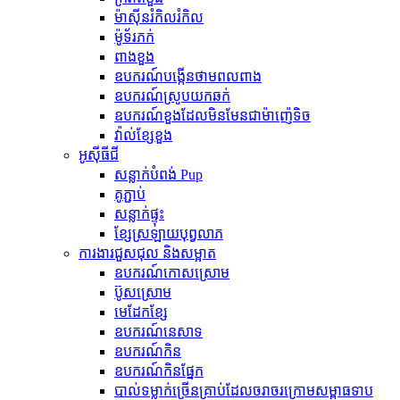
ម៉ាស៊ីន​រំកិល​រំកិល
ម៉ូទ័រភក់
ពាងខួង
ឧបករណ៍បង្កើនថាមពលពាង
ឧបករណ៍ស្រូបយកឆក់
ឧបករណ៍ខួងដែលមិនមែនជាម៉ាញ៉េទិច
វ៉ាល់ខ្សែខួង
អូស៊ីធីជី
សន្លាក់បំពង់ Pup
គូ​ភ្ជាប់
សន្លាក់ផ្ទុះ
ខ្សែស្រឡាយបុព្វលាភ
ការងារជួសជុល និងសម្អាត
ឧបករណ៍​កោស​ស្រោម
ប៊ូសស្រោម
មេដែកខ្សែ
ឧបករណ៍នេសាទ
ឧបករណ៍កិន
ឧបករណ៍កិនផ្នែក
បាល់ទម្លាក់ច្រើនគ្រាប់ដែលចរាចរក្រោមសម្ពាធទាប